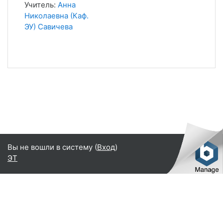
Учитель:
Анна
Николаевна (Каф.
ЭУ) Савичева
Вы не вошли в систему (
Вход
)
ЭТ
Русский ‎(ru)‎
Русский ‎(ru)‎
English ‎(en)‎
Переключить на стандартную тему